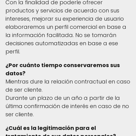
Fimucité 20
Con la finalidad de poderle ofrecer
productos y servicios de acuerdo con sus
Current edition
intereses, mejorar su experiencia de usuario
Tickets
elaboraremos un perfil comercial en base a
On sale now
la información facilitada. No se tomarán
News
decisiones automatizadas en base a ese
perfil.
Latest updates
More...
¿Por cuánto tiempo conservaremos sus
About FIMUCITÉ
datos?
Mientras dure la relación contractual en caso
de ser cliente.
Durante un plazo de un año a partir de la
última confirmación de interés en caso de no
ser cliente.
¿Cuál es la legitimación para el