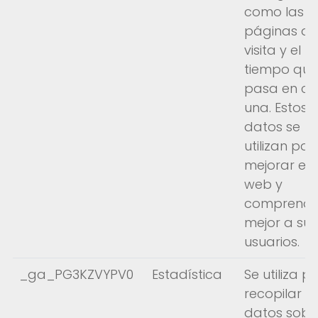
como las
páginas q
visita y el
tiempo que
pasa en c
una. Estos
datos se
utilizan par
mejorar el s
web y
comprende
mejor a sus
usuarios.
_ga_PG3KZVYPV0
Estadística
Se utiliza p
recopilar
datos sobr