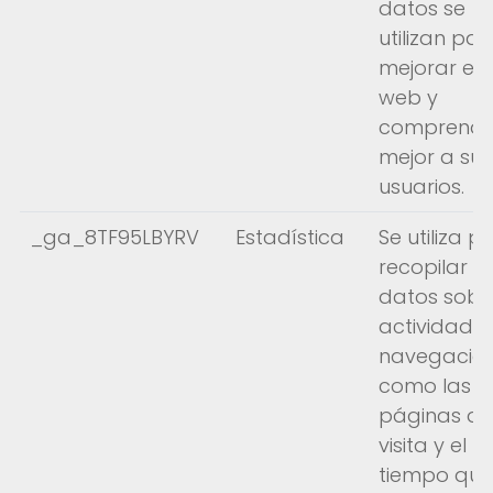
datos se
utilizan par
mejorar el s
web y
comprende
mejor a sus
usuarios.
_ga_8TF95LBYRV
Estadística
Se utiliza p
recopilar
datos sobr
actividad 
navegación
como las
páginas q
visita y el
tiempo que