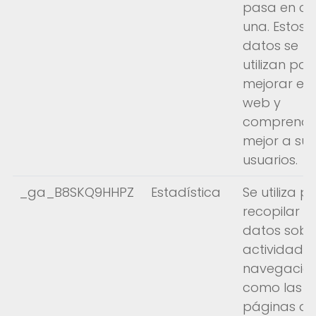
pasa en c
una. Estos
datos se
utilizan par
mejorar el s
web y
Accessibility
comprende
Legal Notice
mejor a sus
Cookies
usuarios.
_ga_B8SKQ9HHPZ
Estadística
Se utiliza p
recopilar
datos sobr
actividad 
navegación
como las
páginas q