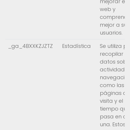
mejorar el s
web y
comprende
mejor a sus
usuarios.
_ga_4BXXKZJZTZ
Estadística
Se utiliza p
recopilar
datos sobr
actividad 
navegación
como las
páginas q
visita y el
tiempo que
pasa en c
una. Estos