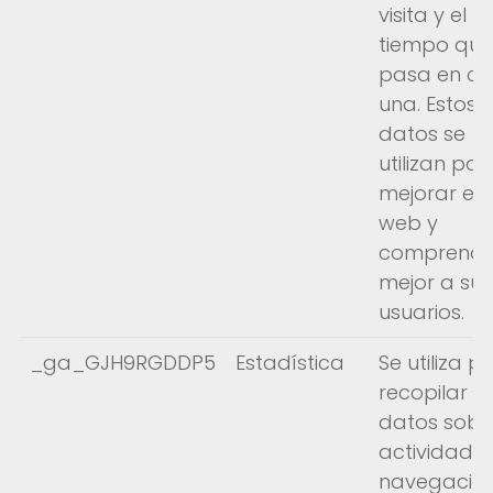
visita y el
tiempo que
pasa en c
una. Estos
datos se
utilizan par
mejorar el s
web y
comprende
mejor a sus
usuarios.
_ga_GJH9RGDDP5
Estadística
Se utiliza p
recopilar
datos sobr
actividad 
navegación