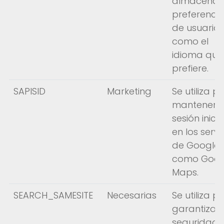
almacenar 
preferenci
de usuario,
como el
idioma que
prefiere.
SAPISID
Marketing
Se utiliza p
mantener s
sesión inici
en los servi
de Google,
como Goog
Maps.
SEARCH_SAMESITE
Necesarias
Se utiliza p
garantizar 
seguridad 