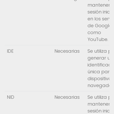
mantener s
sesión inici
en los servi
de Google,
como
YouTube.
IDE
Necesarias
Se utiliza p
Fimucité 20
generar un
identificaci
Current edition
única para
Tickets
dispositivo 
On sale now
navegador
News
NID
Necesarias
Se utiliza p
Latest updates
mantener s
More...
sesión inici