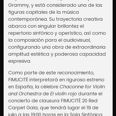
Edición actual
Grammy, y está considerado una de las
Entradas
figuras capitales de la música
contemporánea. Su trayectoria creativa
Ya a la venta
abarca con singular brillantez el
Noticias
repertorio sinfónico y operístico, así como
Últimas novedades
la composición para el audiovisual,
Más...
configurando una obra de extraordinaria
amplitud estética y poderosa capacidad
Sobre FIMUCITÉ
expresiva.
Como parte de este reconocimiento,
FIMUCITÉ interpretará en riguroso estreno
en España, la célebre
Chaconne for Violin
and Orchestra
de
El violín rojo
durante el
concierto de clausura FIMUCITÉ 20 Red
Carpet Gala, que tendrá lugar el 19 de
julio a las 19:00 horas en la Sala Sinfónica