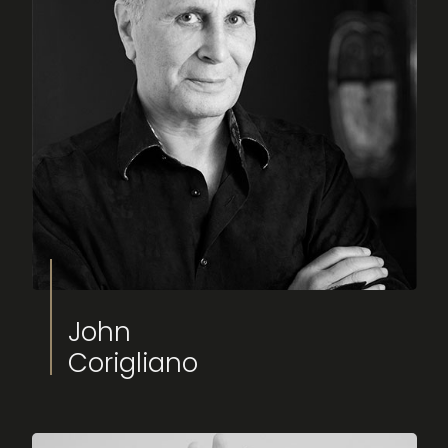
Fimucité 20
Edición actual
Entradas
Ya a la venta
Noticias
John
Últimas novedades
Corigliano
Más...
Sobre FIMUCITÉ